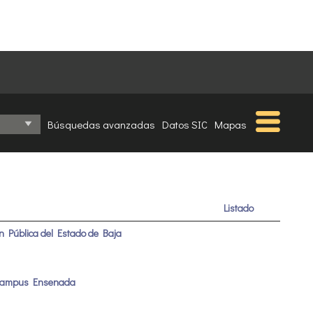
Búsquedas avanzadas
Datos SIC
Mapas
Listado
ón Pública del Estado de Baja
, Campus Ensenada