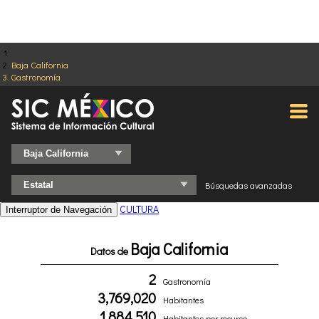
Baja California
Gastronomía
Búsquedas avanzadas
CULTURA
Interruptor de Navegación
Baja California
Datos de
2
Gastronomía
3,769,020
Habitantes
1,884,510
Habitantes por recurso