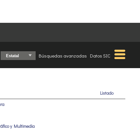
Búsquedas avanzadas
Datos SIC
Listado
ura
ráfico y Multimedia