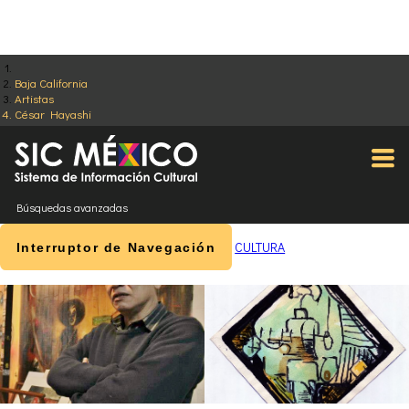
Baja California
Artistas
César Hayashi
Búsquedas avanzadas
CULTURA
Interruptor de Navegación