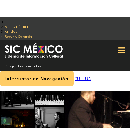
Baja California
Artistas
Roberto Salomón
Búsquedas avanzadas
CULTURA
Interruptor de Navegación