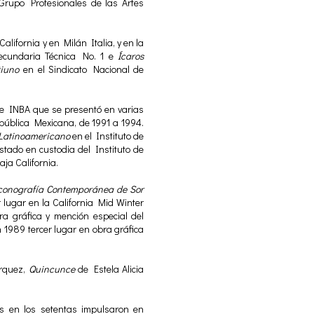
Grupo Profesionales de las Artes
.
lifornia y en Milán Italia, y en la
cundaria Técnica No. 1 e
Ícaros
tiuno
en el Sindicato Nacional de
 e INBA que se presentó en varias
ública Mexicana, de 1991 a 1994.
Latinoamericano
en el Instituto de
stado en custodia del Instituto de
aja California.
conografía Contemporánea de Sor
r lugar en la California Mid Winter
ra gráfica y mención especial del
 1989 tercer lugar en obra gráfica
rquez,
Quincunce
de Estela Alicia
s en los setentas impulsaron en