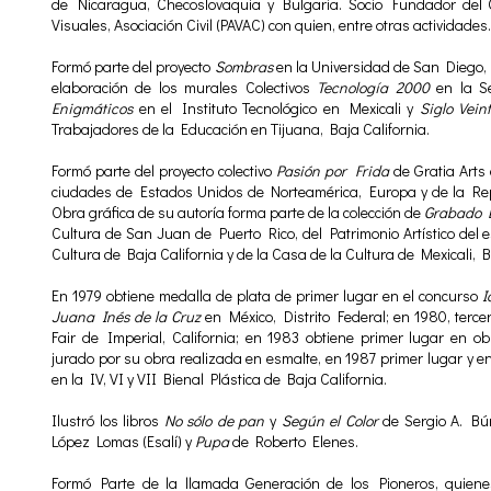
de Nicaragua, Checoslovaquia y Bulgaria. Socio Fundador del 
Visuales, Asociación Civil (PAVAC) con quien, entre otras actividades
Formó parte del proyecto
Sombras
en la Universidad de San Diego, Ca
elaboración de los murales Colectivos
Tecnología 2000
en la Se
Enigmáticos
en el Instituto Tecnológico en Mexicali y
Siglo Vein
Trabajadores de la Educación en Tijuana, Baja California.
Formó parte del proyecto colectivo
Pasión por Frida
de Gratia Arts
ciudades de Estados Unidos de Norteamérica, Europa y de la Rep
Obra gráfica de su autoría forma parte de la colección de
Grabado 
Cultura de San Juan de Puerto Rico, del Patrimonio Artístico del e
Cultura de Baja California y de la Casa de la Cultura de Mexicali, B
En 1979 obtiene medalla de plata de primer lugar en el concurso
I
Juana Inés de la Cruz
en México, Distrito Federal; en 1980, terce
Fair de Imperial, California; en 1983 obtiene primer lugar en ob
jurado por su obra realizada en esmalte, en 1987 primer lugar y en
en la IV, VI y VII Bienal Plástica de Baja California.
Ilustró los libros
No sólo de pan
y
Según el Color
de Sergio A. Bú
López Lomas (Esalí) y
Pupa
de Roberto Elenes.
Formó Parte de la llamada Generación de los Pioneros, quiene