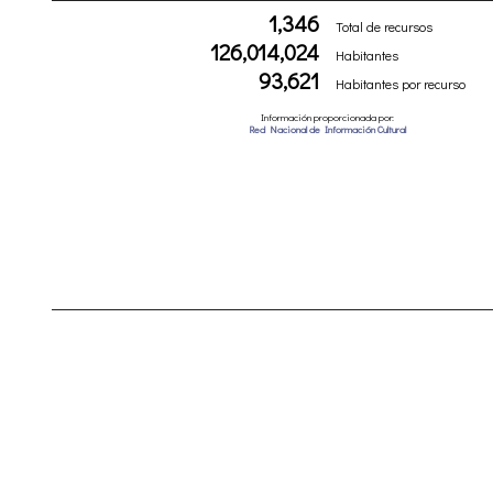
1,346
Total de recursos
126,014,024
Habitantes
93,621
Habitantes por recurso
Información proporcionada por:
Red Nacional de Información Cultural