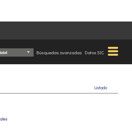
Búsquedas avanzadas
Datos SIC
Listado
uales