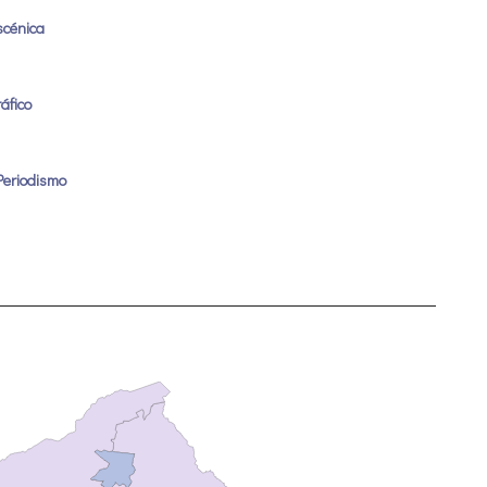
scénica
áfico
Periodismo