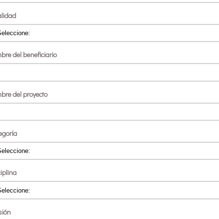
alidad
bre del beneficiario
bre del proyecto
egoría
iplina
sión