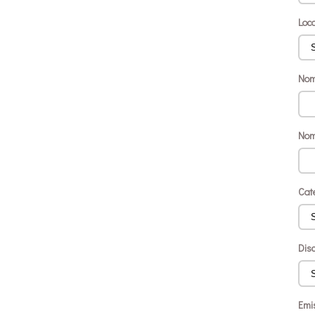
Loc
Nom
Nom
Cat
Disc
Emi