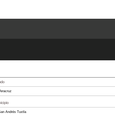
ado
icipio