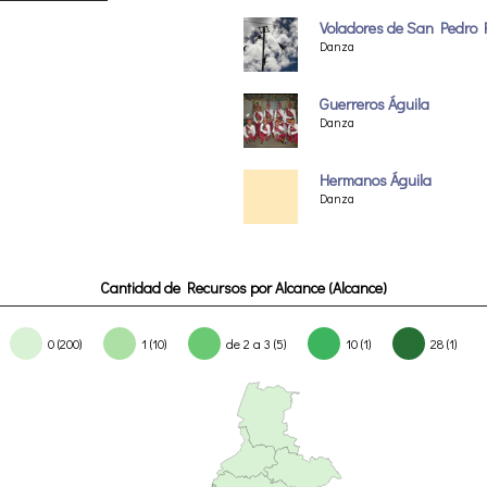
Voladores de San Pedro P
Danza
Guerreros Águila
Danza
Hermanos Águila
Danza
Cantidad de Recursos por Alcance (Alcance)
0 (200)
1 (10)
de 2 a 3 (5)
10 (1)
28 (1)