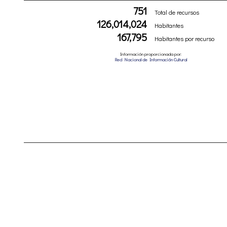
751
Total de recursos
126,014,024
Habitantes
167,795
Habitantes por recurso
Información proporcionada por:
Red Nacional de Información Cultural