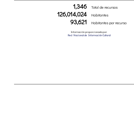
1,346
Total de recursos
126,014,024
Habitantes
93,621
Habitantes por recurso
Información proporcionada por:
Red Nacional de Información Cultural