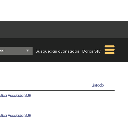
Búsquedas avanzadas
Datos SIC
Listado
ística Asociada SJR
ística Asociada SJR