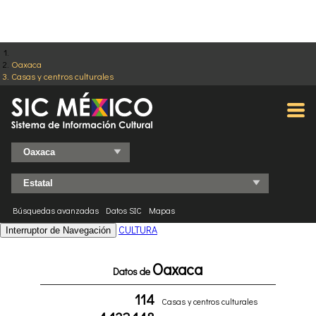
Oaxaca
Casas y centros culturales
Búsquedas avanzadas
Datos SIC
Mapas
CULTURA
Interruptor de Navegación
Oaxaca
Datos de
114
Casas y centros culturales