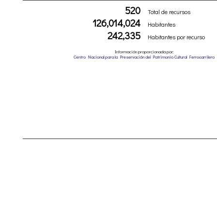
520
Total de recursos
126,014,024
Habitantes
242,335
Habitantes por recurso
Información proporcionada por:
Centro Nacional para la Preservación del Patrimonio Cultural Ferrocarrilero