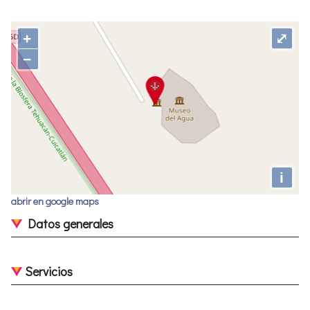
+
⤢
−
i
abrir en google maps
Datos generales
Servicios