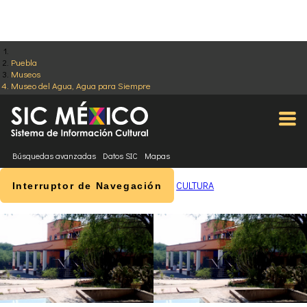
Puebla
Museos
Museo del Agua, Agua para Siempre
Búsquedas avanzadas
Datos SIC
Mapas
CULTURA
Interruptor de Navegación