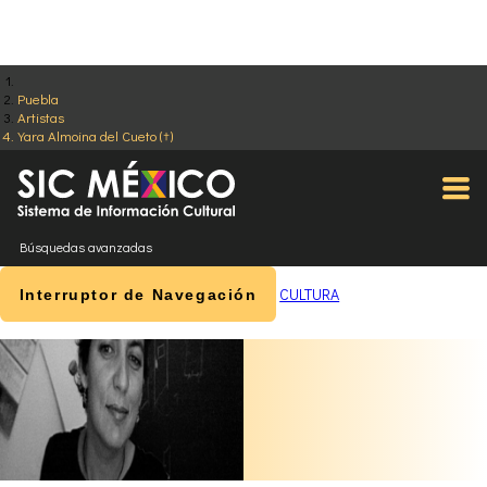
Puebla
Artistas
Yara Almoina del Cueto (†)
Búsquedas avanzadas
CULTURA
Interruptor de Navegación