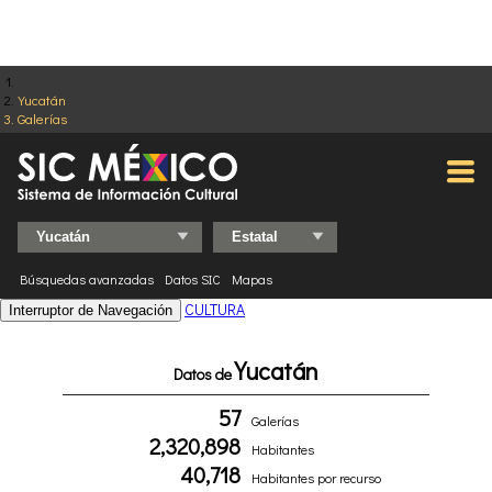
Yucatán
Galerías
Búsquedas avanzadas
Datos SIC
Mapas
CULTURA
Interruptor de Navegación
Yucatán
Datos de
57
Galerías
2,320,898
Habitantes
40,718
Habitantes por recurso