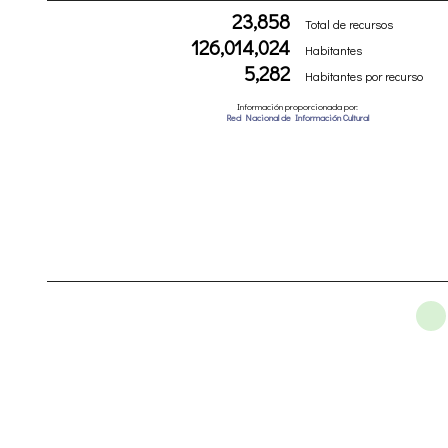
23,858
Total de recursos
126,014,024
Habitantes
5,282
Habitantes por recurso
Información proporcionada por:
Red Nacional de Información Cultural