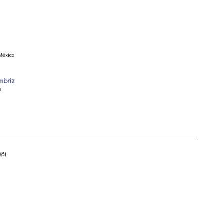
México
mbriz
o
(6)