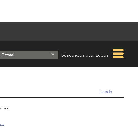
Búsquedas avanzadas
Listado
México
co