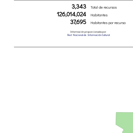
3,343
Total de recursos
126,014,024
Habitantes
37,695
Habitantes por recurso
Información proporcionada por:
Red Nacional de Información Cultural