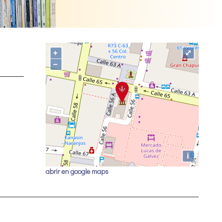
+
⤢
−
i
abrir en google maps