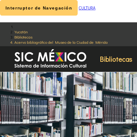
CULTURA
Interruptor de Navegación
Yucatán
Bibliotecas
Acervo bibliográfico del Museo de la Ciudad de Mérida
Bibliotecas