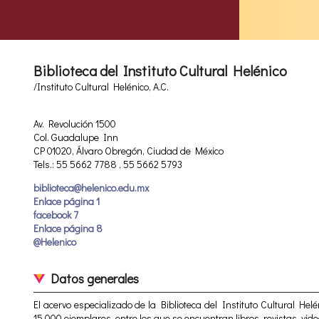
Biblioteca del Instituto Cultural Helénico
/Instituto Cultural Helénico, A.C.
Av. Revolución 1500
Col. Guadalupe Inn
CP 01020, Álvaro Obregón, Ciudad de México
Tels.: 55 5662 7788 , 55 5662 5793
biblioteca@helenico.edu.mx
Enlace página 1
facebook 7
Enlace página 8
@Helenico
Datos generales
El acervo especializado de la Biblioteca del Instituto Cultural Helé
15,000 ejemplares, entre los que se encuentran libros, revistas, vide