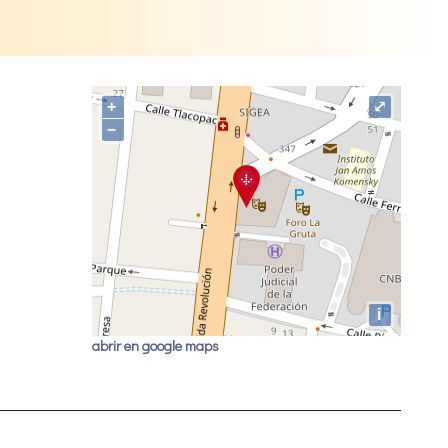
+
⤢
−
i
abrir en google maps