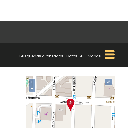
Búsquedas avanzadas
Datos SIC
Mapas
+
⤢
−