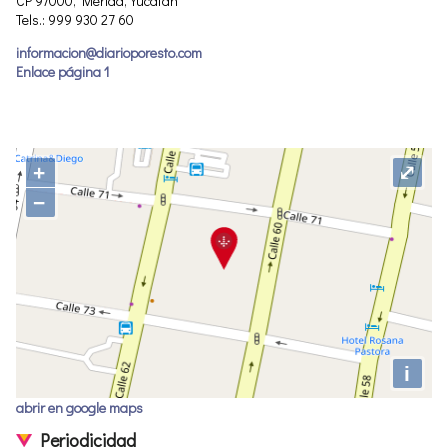
CP 97000, Mérida, Yucatán
Tels.: 999 930 27 60
informacion@diarioporesto.com
Enlace página 1
+
⤢
−
i
abrir en google maps
Periodicidad