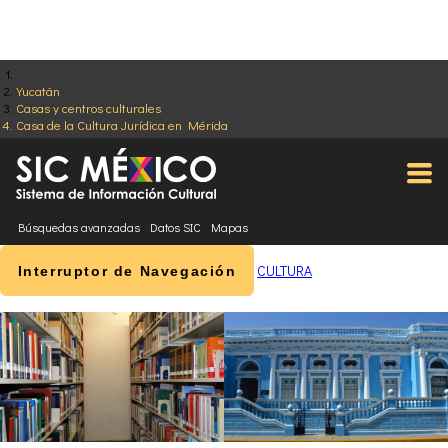
Yucatán
Casas y centros culturales
Casa de la Cultura Jurídica en Mérida
Búsquedas avanzadas
Datos SIC
Mapas
CULTURA
Interruptor de Navegación