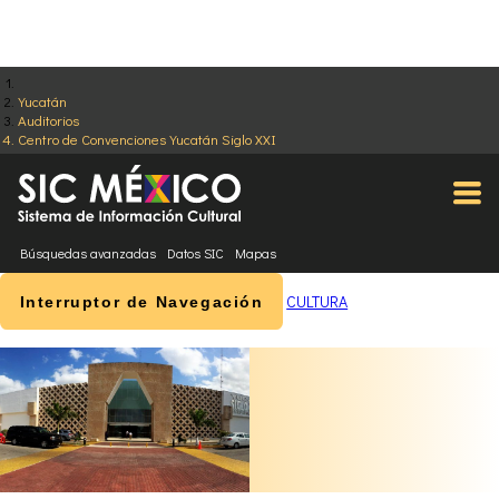
Yucatán
Auditorios
Centro de Convenciones Yucatán Siglo XXI
Búsquedas avanzadas
Datos SIC
Mapas
CULTURA
Interruptor de Navegación