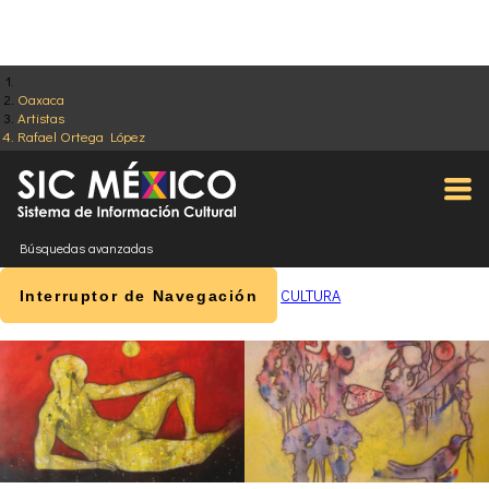
Oaxaca
Artistas
Rafael Ortega López
Búsquedas avanzadas
CULTURA
Interruptor de Navegación