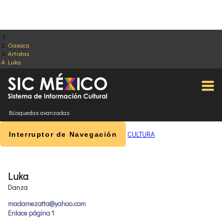
Oaxaca
Artistas
Luka
Búsquedas avanzadas
CULTURA
Interruptor de Navegación
Luka
Danza
madamezatta@yahoo.com
Enlace página 1