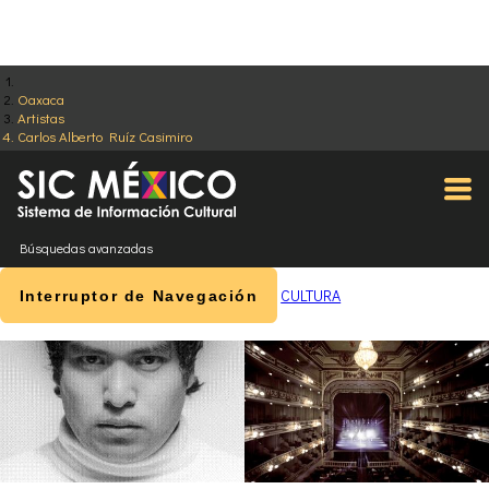
Oaxaca
Artistas
Carlos Alberto Ruíz Casimiro
Búsquedas avanzadas
CULTURA
Interruptor de Navegación