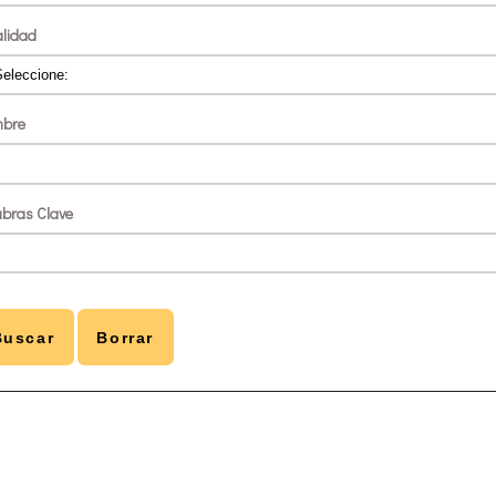
alidad
bre
abras Clave