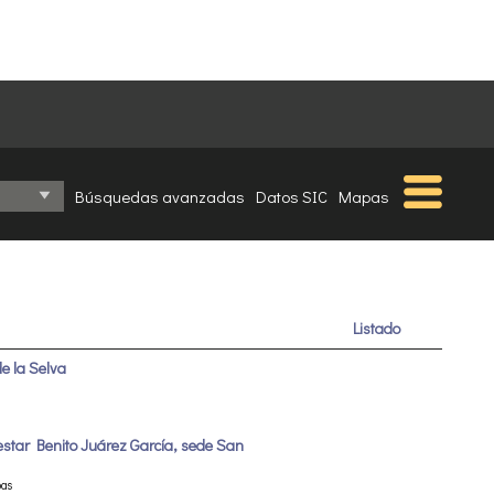
Búsquedas avanzadas
Datos SIC
Mapas
Listado
e la Selva
estar Benito Juárez García, sede San
pas