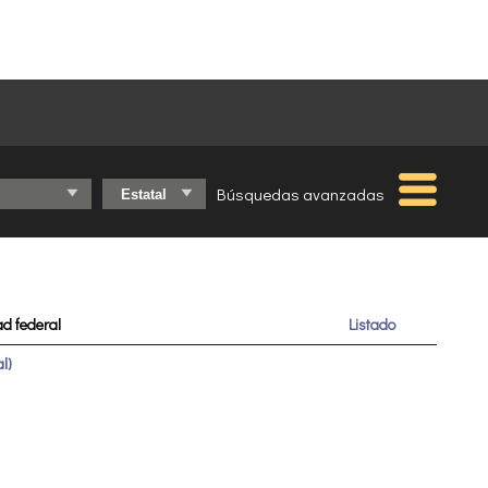
Búsquedas avanzadas
d federal
Listado
l)