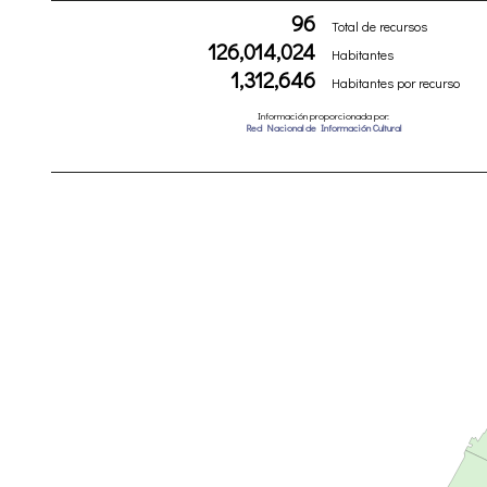
96
Total de recursos
126,014,024
Habitantes
1,312,646
Habitantes por recurso
Información proporcionada por:
Red Nacional de Información Cultural