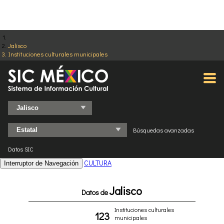
Jalisco
Instituciones culturales municipales
Búsquedas avanzadas
Datos SIC
CULTURA
Interruptor de Navegación
Jalisco
Datos de
Instituciones culturales
123
municipales