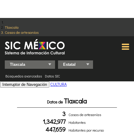
Tlaxcala
Casas de artesanías
Búsquedas avanzadas
Datos SIC
CULTURA
Interruptor de Navegación
Tlaxcala
Datos de
3
Casas de artesanías
1,342,977
Habitantes
447,659
Habitantes por recurso