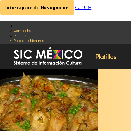
CULTURA
Interruptor de Navegación
Campeche
Platillos
Pollo con chicharos
Platillos