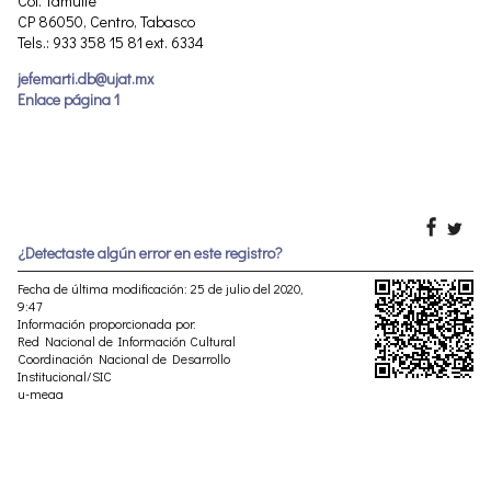
Col. Tamulté
CP 86050, Centro, Tabasco
Tels.: 933 358 15 81 ext. 6334
jefemarti.db@ujat.mx
Enlace página 1
¿Detectaste algún error en este registro?
Fecha de última modificación: 25 de julio del 2020,
9:47
Información proporcionada por:
Red Nacional de Información Cultural
Coordinación Nacional de Desarrollo
Institucional/SIC
u-meaa