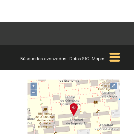
Búsquedas avanzadas
Datos SIC
Mapas
+
⤢
−