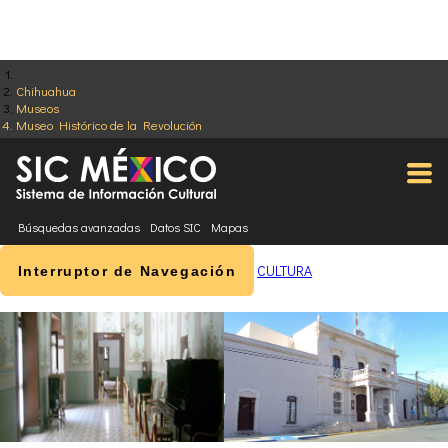
Chihuahua
Museos
Museo Histórico de la Revolución
Búsquedas avanzadas
Datos SIC
Mapas
CULTURA
Interruptor de Navegación