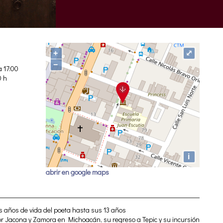
+
⤢
−
 17:00
0 h
i
abrir en google maps
s años de vida del poeta hasta sus 13 años
or Jacona y Zamora en Michoacán, su regreso a Tepic y su incursión