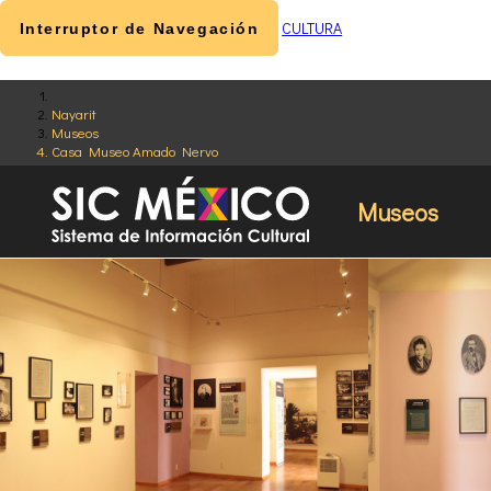
CULTURA
Interruptor de Navegación
Nayarit
Museos
Casa Museo Amado Nervo
Museos