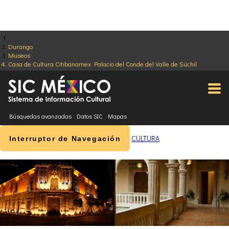
Durango
Museos
Casa de Cultura Citibanamex Palacio del Conde del Valle de Súchil
Búsquedas avanzadas
Datos SIC
Mapas
CULTURA
Interruptor de Navegación