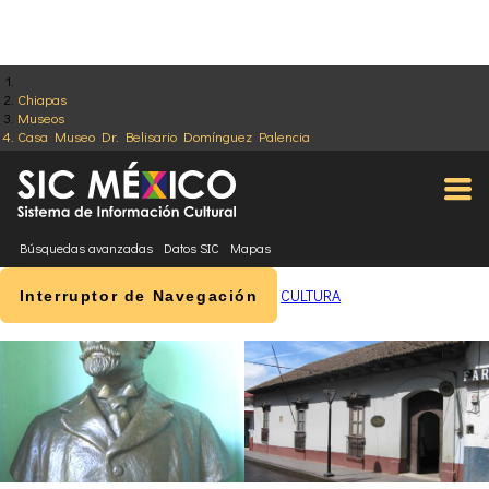
Chiapas
Museos
Casa Museo Dr. Belisario Domínguez Palencia
Búsquedas avanzadas
Datos SIC
Mapas
CULTURA
Interruptor de Navegación