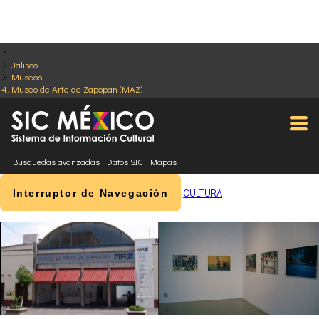
Jalisco
Museos
Museo de Arte de Zapopan (MAZ)
Búsquedas avanzadas
Datos SIC
Mapas
CULTURA
Interruptor de Navegación