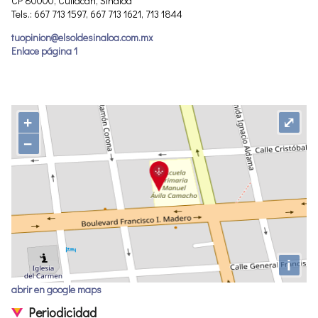
CP 80000, Culiacán, Sinaloa
Tels.: 667 713 1597, 667 713 1621, 713 1844
tuopinion@elsoldesinaloa.com.mx
Enlace página 1
+
⤢
−
i
abrir en google maps
Periodicidad