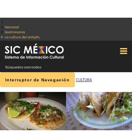
Nacional
Gastronomía
La cultura del antojito
Búsquedas avanzadas
CULTURA
Interruptor de Navegación