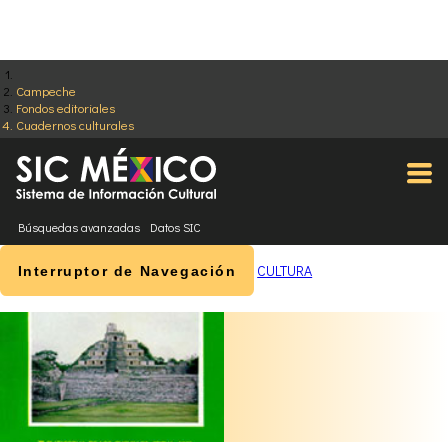
Campeche
Fondos editoriales
Cuadernos culturales
Búsquedas avanzadas
Datos SIC
CULTURA
Interruptor de Navegación