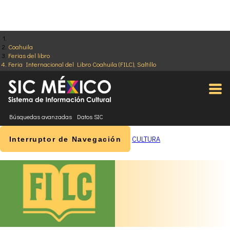
Coahuila
Ferias del libro
Feria Internacional del Libro Coahuila (FILC), Saltillo
Búsquedas avanzadas
Datos SIC
CULTURA
Interruptor de Navegación