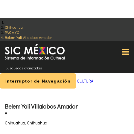
Chihuahua
PACMYC
Belem Yalí Villalobos Amador
Búsquedas avanzadas
CULTURA
Interruptor de Navegación
Belem Yalí Villalobos Amador
A
Chihuahua, Chihuahua