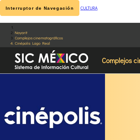
CULTURA
Interruptor de Navegación
Nayarit
Complejos cinematográficos
Cinépolis Lago Real
Complejos c