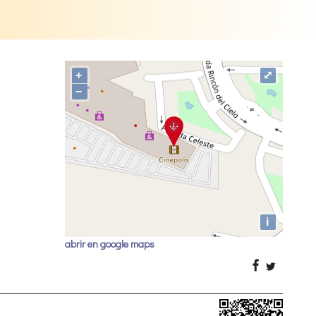
+
⤢
−
i
abrir en google maps