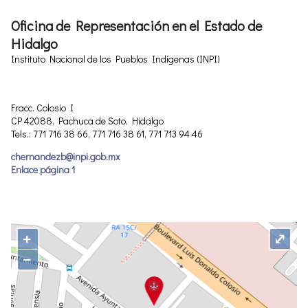
Oficina de Representación en el Estado de
Hidalgo
Instituto Nacional de los Pueblos Indígenas (INPI)
Fracc. Colosio I
CP 42088, Pachuca de Soto, Hidalgo
Tels.: 771 716 38 66, 771 716 38 61, 771 713 94 46
chernandezb@inpi.gob.mx
Enlace página 1
+
⤢
−