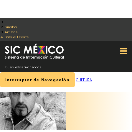
Sinaloa
Artistas
Gabriel Uriarte
Búsquedas avanzadas
CULTURA
Interruptor de Navegación