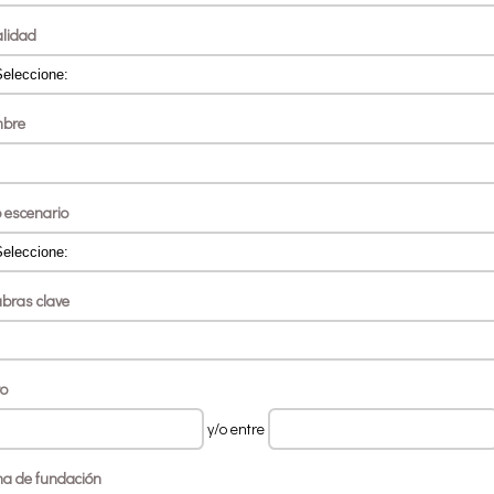
alidad
bre
o escenario
abras clave
ro
y/o entre
ha de fundación