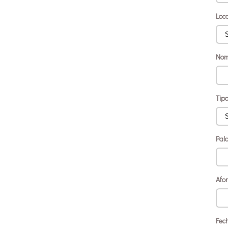
Loc
Nom
Tip
Pal
Afo
Fec