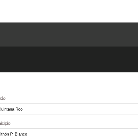
ado
icipio