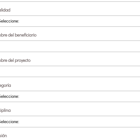
alidad
bre del beneficiario
bre del proyecto
egoría
iplina
sión