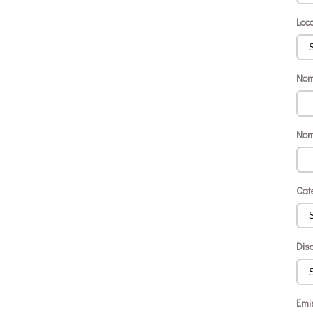
Loc
Nom
Nom
Cat
Disc
Emi