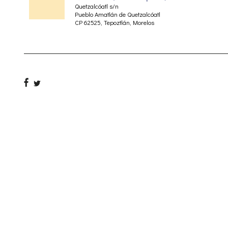
Quetzalcóatl s/n
Pueblo Amatlán de Quetzalcóatl
CP 62525, Tepoztlán, Morelos